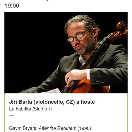
19:00
Jiří Bárta (violoncello, CZ) a hosté
La Fabrika /Studio 1/
---
Gavin Bryars:
After the Requiem
(1990)