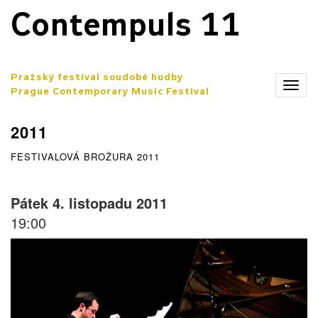
Contempuls 11
Pražský festival soudobé hudby
Zobr
Prague Contemporary Music Festival
men
2011
FESTIVALOVÁ BROŽURA 2011
Pátek 4. listopadu 2011
19:00