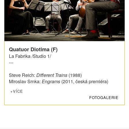
Quatuor Diotima (F)
La Fabrika /Studio 1/
---
Steve Reich:
Different Trains
(1988)
Miroslav Srnka:
Engrams
(2011, česká premiéra)
+VÍCE
FOTOGALERIE