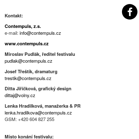
Kontakt:
Contempuls, z.s.
e-mail:
info@contempuls.cz
www.contempuls.cz
Miroslav Pudlák, ředitel festivalu
pudlak@contempuls.cz
Josef Třeštík, dramaturg
trestik@contempuls.cz
Ditta Jiřičková, grafický design
dittaj@volny.cz
Lenka Hradilková, manažerka & PR
lenka.hradilkova@contempuls.cz
GSM: +420 604 827 255
Místo konání festivalu: