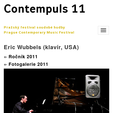
Contempuls 11
Pražský festival soudobé hudby
Zobr
Prague Contemporary Music Festival
men
Eric Wubbels (klavír, USA)
Ročník 2011
Fotogalerie 2011