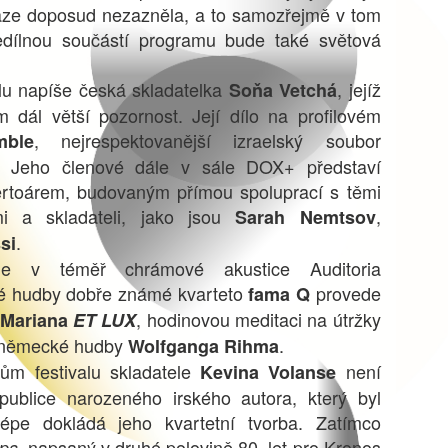
aze doposud nezazněla, a to samozřejmě v tom
edílnou součástí programu bude také světová
lu napíše česká skladatelka
, jejíž
Soňa Vetchá
dál větší pozornost. Její dílo na profilovém
, nejrespektovanější izraelský soubor
mble
. Jeho členové dále v sále DOX+ představí
ertoárem, budovaným přímou spoluprací s těmi
mi a skladateli, jako jsou
,
Sarah Nemtsov
.
si
ne v téměř chrámové akustice Auditoria
é hudby dobře známé kvarteto
provede
fama Q
, hodinovou meditaci na útržky
 Mariana
ET LUX
ka německé hudby
.
Wolfganga Rihma
ům festivalu skladatele
není
Kevina Volanse
epublice narozeného irského autora, který byl
lépe dokládá jeho kvartetní tvorba. Zatímco
, napsaný v druhé polovině 80. let pro Kronos
eps