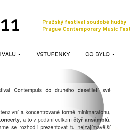
 11
Pražský festival soudobé 
Prague Contemporary Music Fest
TIVALU
VSTUPENKY
CO BYLO
tival Contempuls do druhého desetiletí své
ntenzivní a koncentrované formě minimaratonu,
, a to v podání celkem
.
 koncerty
čtyř ansámblů
jsme se rozhodli prezentovat tu nejzajímavější