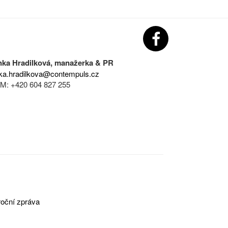
nka Hradilková, manažerka & PR
ka.hradilkova@contempuls.cz
M: +420 604 827 255
oční zpráva