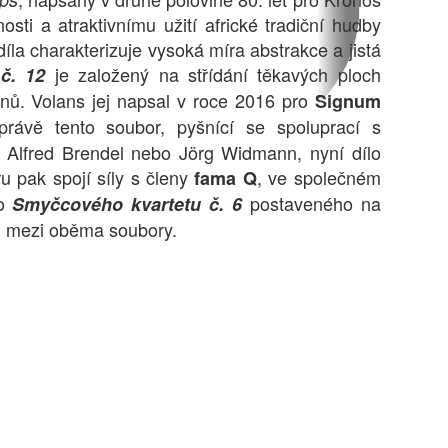
osti a atraktivnímu užití africké tradiční hudby
díla charakterizuje vysoká míra abstrakce a jistá
je založený na střídání těkavých ploch
č. 12
ónů. Volans jej napsal v roce 2016 pro
Signum
ávě tento soubor, pyšnící se spoluprací s
 Alfred Brendel nebo Jörg Widmann, nyní dílo
 pak spojí síly s členy
, ve společném
fama Q
ho
postaveného na
Smyčcového kvartetu č. 6
ů mezi oběma soubory.