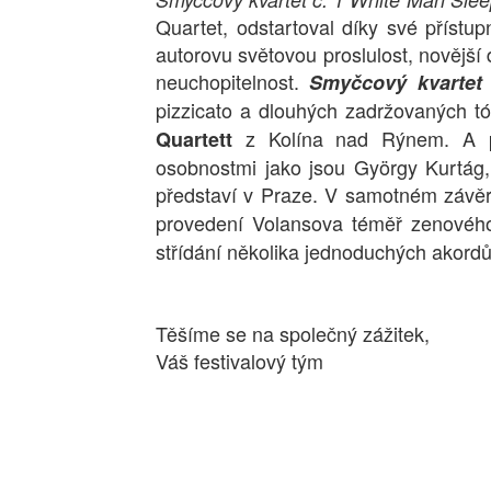
Quartet, odstartoval díky své přístupn
autorovu světovou proslulost, novější 
neuchopitelnost.
Smyčcový kvartet 
pizzicato a dlouhých zadržovaných t
z Kolína nad Rýnem. A pr
Quartett
osobnostmi jako jsou György Kurtág,
představí v Praze. V samotném závěru
provedení Volansova téměř zenové
střídání několika jednoduchých akord
Těšíme se na společný zážitek,
Váš festivalový tým