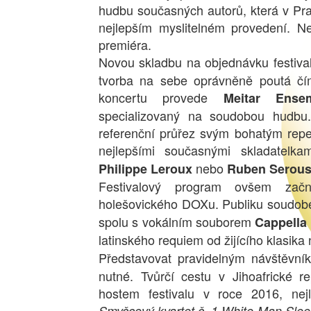
hudbu současných autorů, která v Pr
nejlepším myslitelném provedení. N
premiéra.
Novou skladbu na objednávku festiva
tvorba na sebe oprávněně poutá čím 
koncertu provede
Meitar Ense
specializovaný na soudobou hudbu
referenční průřez svým bohatým rep
nejlepšími současnými skladatelka
nebo
Philippe Leroux
Ruben Serous
Festivalový program ovšem zač
holešovického DOXu. Publiku soudob
spolu s vokálním souborem
Cappella
latinského requiem od žijícího klasi
Představovat pravidelným návštěvník
nutné. Tvůrčí cestu v Jihoafrické r
hostem festivalu v roce 2016, nej
Smyčcový kvartet č. 1 White Man Sle