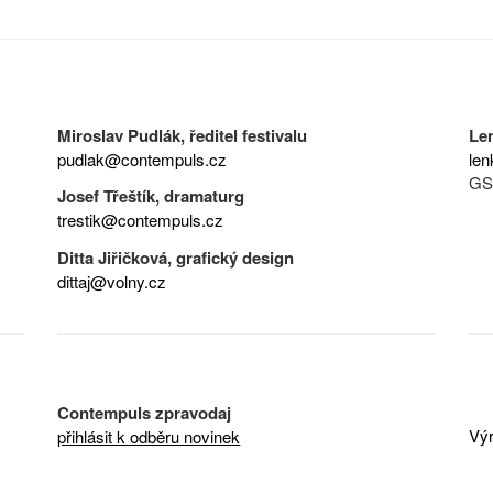
Miroslav Pudlák, ředitel festivalu
Le
pudlak@contempuls.cz
len
GS
Josef Třeštík, dramaturg
trestik@contempuls.cz
Ditta Jiřičková, grafický design
dittaj@volny.cz
Contempuls zpravodaj
Výr
přihlásit k odběru novinek