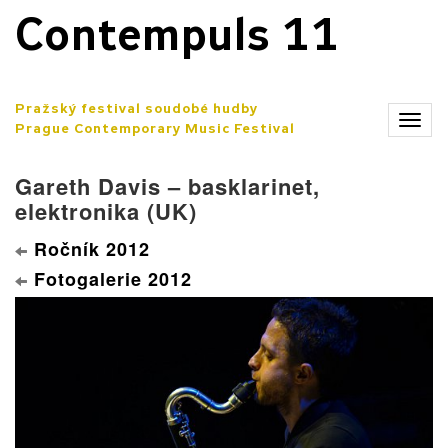
Contempuls 11
Pražský festival soudobé hudby
Zobr
Prague Contemporary Music Festival
men
Gareth Davis – basklarinet,
elektronika (UK)
Ročník 2012
Fotogalerie 2012