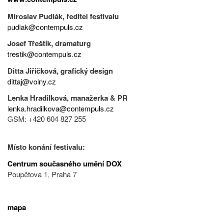
Miroslav Pudlák, ředitel festivalu
pudlak@contempuls.cz
Josef Třeštík, dramaturg
trestik@contempuls.cz
Ditta Jiřičková, grafický design
dittaj@volny.cz
Lenka Hradilková, manažerka & PR
lenka.hradilkova@contempuls.cz
GSM: +420 604 827 255
Místo konání festivalu:
Centrum současného umění DOX
Poupětova 1, Praha 7
mapa