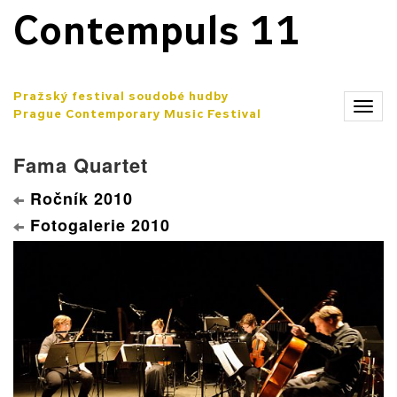
Contempuls 11
Pražský festival soudobé hudby
Zobr
Prague Contemporary Music Festival
men
Fama Quartet
Ročník 2010
Fotogalerie 2010